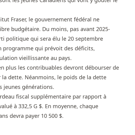
 sont les jeunes Canadiens qui vont y goûter le
titut Fraser, le gouvernement fédéral ne
ilibre budgétaire. Du moins, pas avant 2025-
rti politique qui sera élu le 20 septembre
n programme qui prévoit des déficits,
ation vieillissante au pays.
n plus les contribuables devront débourser de
la dette. Néanmoins, le poids de la dette
us jeunes générations.
fardeau fiscal supplémentaire par rapport à
évalué à 332,5 G $. En moyenne, chaque
ans devra payer 10 500 $.