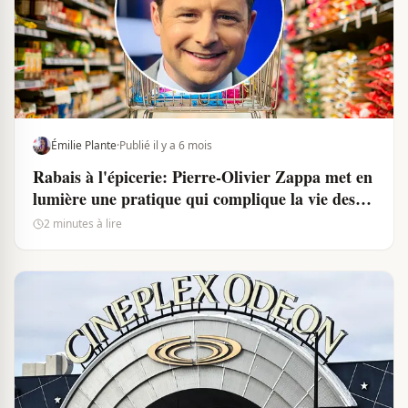
Émilie Plante
·
Publié il y a 6 mois
Rabais à l'épicerie: Pierre-Olivier Zappa met en
lumière une pratique qui complique la vie des
Québécois
2 minutes à lire