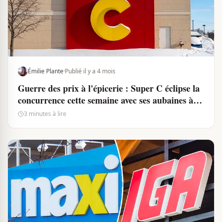
Émilie Plante
·
Publié il y a 4 mois
Guerre des prix à l'épicerie : Super C éclipse la
concurrence cette semaine avec ses aubaines à
1$ et moins
3 minutes à lire