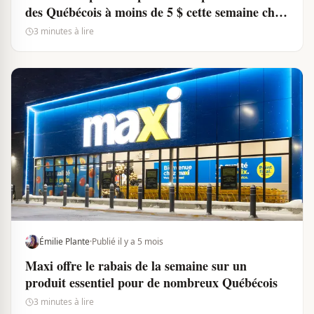
des Québécois à moins de 5 $ cette semaine chez
Walmart
3 minutes à lire
Émilie Plante
·
Publié il y a 5 mois
Maxi offre le rabais de la semaine sur un
produit essentiel pour de nombreux Québécois
3 minutes à lire