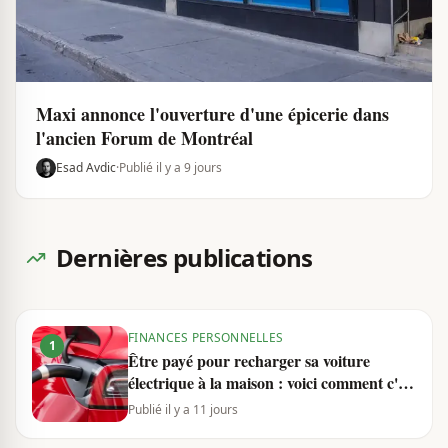
Maxi annonce l'ouverture d'une épicerie dans
l'ancien Forum de Montréal
Esad Avdic
·
Publié il y a 9 jours
Dernières publications
FINANCES PERSONNELLES
1
Être payé pour recharger sa voiture
électrique à la maison : voici comment c'est
possible
Publié il y a 11 jours