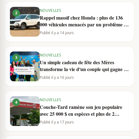
NOUVELLES
2
Rappel massif chez Honda : plus de 136
000 véhicules menacés par un problème de
sécurité
Publié il y a 14 jours
NOUVELLES
3
Un simple cadeau de fête des Mères
transforme la vie d'un couple qui gagne 70
millions au Lotto Max
Publié il y a 16 jours
NOUVELLES
4
Couche-Tard ramène son jeu populaire
avec 25 000 $ en espèces et plus de 2
millions de prix à gagner
Publié il y a 17 jours