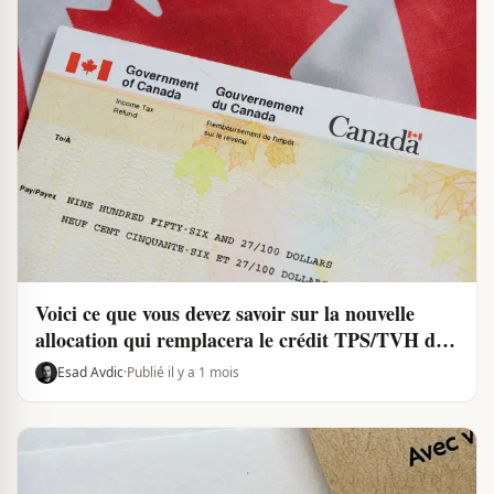
Voici ce que vous devez savoir sur la nouvelle
allocation qui remplacera le crédit TPS/TVH dès
juillet 2026
Esad Avdic
·
Publié il y a 1 mois