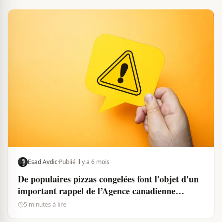
Esad Avdic
·
Publié il y a 6 mois
De populaires pizzas congelées font l'objet d'un
important rappel de l’Agence canadienne
d’inspection des aliments
5 minutes à lire