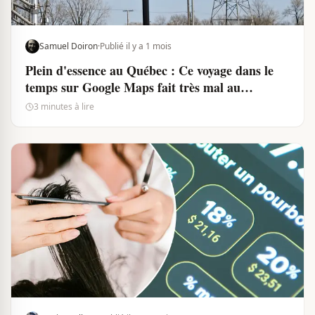
Samuel Doiron
·
Publié il y a 1 mois
Plein d'essence au Québec : Ce voyage dans le
temps sur Google Maps fait très mal au
portefeuille
3 minutes à lire