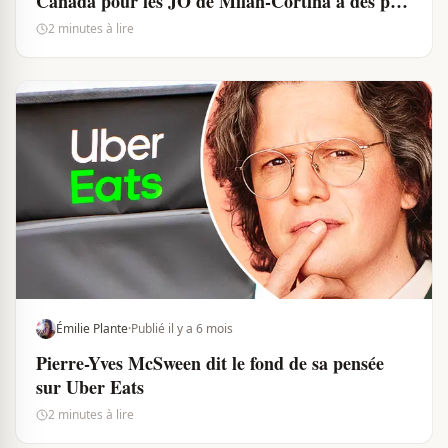
Canada pour les JO de Milan-Cortina à des prix
qui frôlent les 600 $
2 minutes à lire
Émilie Plante
·
Publié il y a 6 mois
Pierre-Yves McSween dit le fond de sa pensée
sur Uber Eats
2 minutes à lire