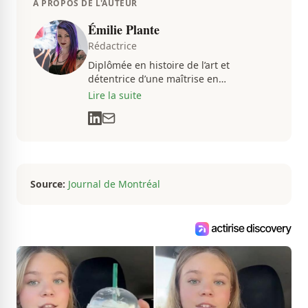
À PROPOS DE L'AUTEUR
Émilie Plante
Rédactrice
Diplômée en histoire de l’art et
détentrice d’une maîtrise en
muséologie, Émilie gravite dans
Lire la suite
l’univers des arts, de la culture et des
communications depuis près de deux
décennies. Son flair, son esprit
analytique et sa passion contagieuse
sont au cœur de ses projets
professionnels.
Source:
Journal de Montréal