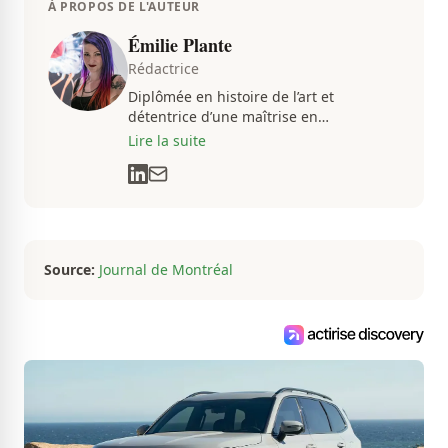
À PROPOS DE L'AUTEUR
Émilie Plante
Rédactrice
Diplômée en histoire de l’art et
détentrice d’une maîtrise en
muséologie, Émilie gravite dans
Lire la suite
l’univers des arts, de la culture et des
communications depuis près de deux
décennies. Son flair, son esprit
analytique et sa passion contagieuse
sont au cœur de ses projets
professionnels.
Source:
Journal de Montréal