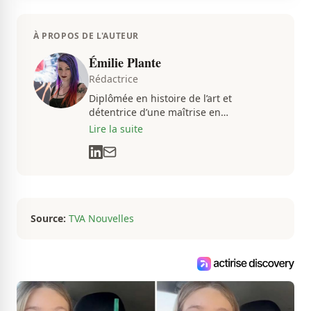
À PROPOS DE L'AUTEUR
Émilie Plante
Rédactrice
Diplômée en histoire de l’art et
détentrice d’une maîtrise en
muséologie, Émilie gravite dans
Lire la suite
l’univers des arts, de la culture et des
communications depuis près de deux
décennies. Son flair, son esprit
analytique et sa passion contagieuse
sont au cœur de ses projets
professionnels.
Source:
TVA Nouvelles