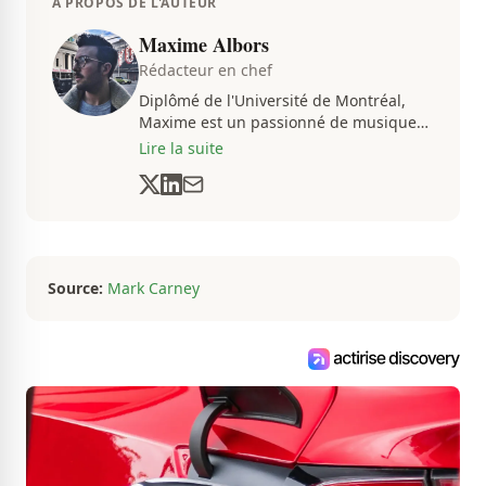
À PROPOS DE L'AUTEUR
Maxime Albors
Rédacteur en chef
Diplômé de l'Université de Montréal,
Maxime est un passionné de musique
et de basketball. Il suit de très près
Lire la suite
l'actualité pour créer quotidiennement
du contenu informatif et divertissant.
Source:
Mark Carney