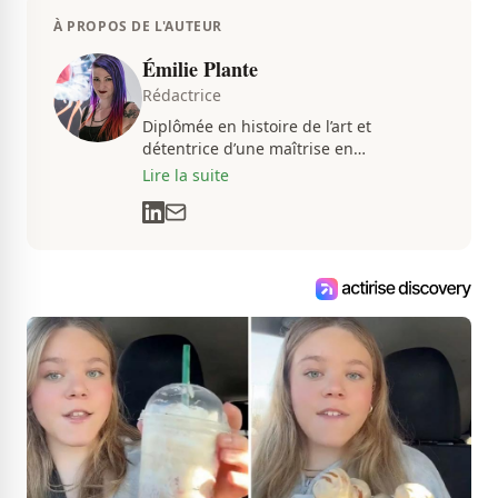
À PROPOS DE L'AUTEUR
Émilie Plante
Rédactrice
Diplômée en histoire de l’art et
détentrice d’une maîtrise en
muséologie, Émilie gravite dans
Lire la suite
l’univers des arts, de la culture et des
communications depuis près de deux
décennies. Son flair, son esprit
analytique et sa passion contagieuse
sont au cœur de ses projets
professionnels.