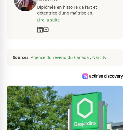
Diplômée en histoire de l’art et
détentrice d’une maîtrise en
muséologie, Émilie gravite dans
Lire la suite
l’univers des arts, de la culture et des
communications depuis près de deux
décennies. Son flair, son esprit
analytique et sa passion contagieuse
sont au cœur de ses projets
professionnels.
Sources:
Agence du revenu du Canada
,
Narcity