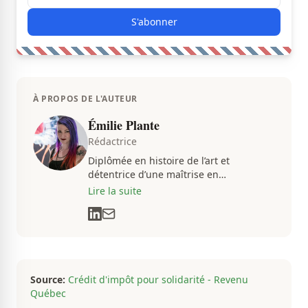
S'abonner
À PROPOS DE L'AUTEUR
Émilie Plante
Rédactrice
Diplômée en histoire de l’art et
détentrice d’une maîtrise en
muséologie, Émilie gravite dans
Lire la suite
l’univers des arts, de la culture et des
communications depuis près de deux
décennies. Son flair, son esprit
analytique et sa passion contagieuse
sont au cœur de ses projets
professionnels.
Source:
Crédit d'impôt pour solidarité - Revenu
Québec