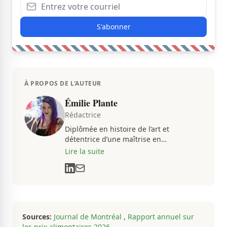
S'abonner
À PROPOS DE L'AUTEUR
Émilie Plante
Rédactrice
Diplômée en histoire de l’art et
détentrice d’une maîtrise en
muséologie, Émilie gravite dans
Lire la suite
l’univers des arts, de la culture et des
communications depuis près de deux
décennies. Son flair, son esprit
analytique et sa passion contagieuse
sont au cœur de ses projets
professionnels.
Sources:
Journal de Montréal
,
Rapport annuel sur
les prix alimentaires 2026