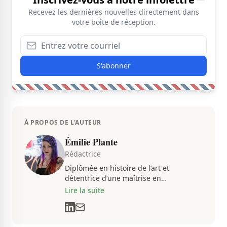
Recevez les dernières nouvelles directement dans
votre boîte de réception.
S'abonner
À PROPOS DE L'AUTEUR
Émilie Plante
Rédactrice
Diplômée en histoire de l’art et
détentrice d’une maîtrise en
muséologie, Émilie gravite dans
Lire la suite
l’univers des arts, de la culture et des
communications depuis près de deux
décennies. Son flair, son esprit