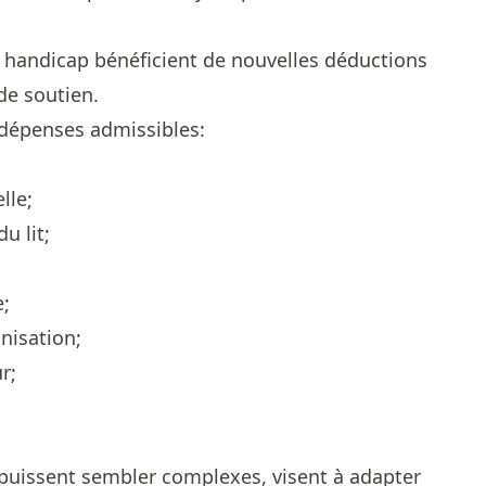
 handicap bénéficient de nouvelles déductions
de soutien.
 dépenses admissibles:
lle;
u lit;
e;
nisation;
r;
puissent sembler complexes, visent à adapter