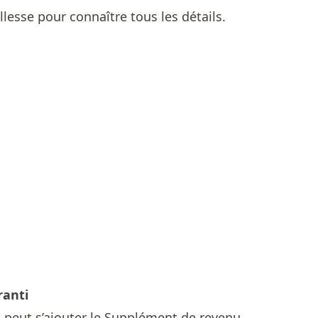
llesse
pour connaître tous les détails.
ranti
s peut s’ajouter le Supplément de revenu