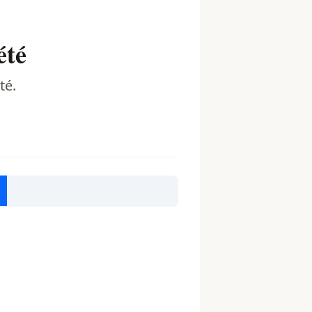
été
té.