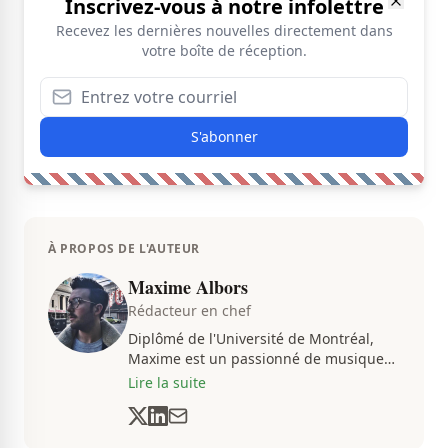
Inscrivez-vous à notre infolettre
Recevez les dernières nouvelles directement dans
votre boîte de réception.
S'abonner
À PROPOS DE L'AUTEUR
Maxime Albors
Rédacteur en chef
Diplômé de l'Université de Montréal,
Maxime est un passionné de musique
et de basketball. Il suit de très près
Lire la suite
l'actualité pour créer quotidiennement
du contenu informatif et divertissant.