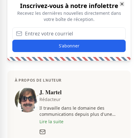
Inscrivez-vous à notre infolettre
Recevez les dernières nouvelles directement dans
votre boîte de réception.
S'abonner
À PROPOS DE L'AUTEUR
J. Martel
Rédacteur
Il travaille dans le domaine des
communications depuis plus d'une
dizaine d'années, en plus d'être
Lire la suite
passionné par tout ce qui concerne les
actualités. Autant intéressé par les