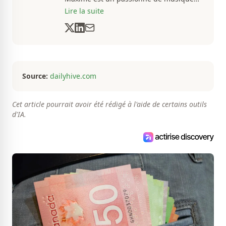
et de basketball. Il suit de très près
Lire la suite
l'actualité pour créer quotidiennement
du contenu informatif et divertissant.
Source:
dailyhive.com
Cet article pourrait avoir été rédigé à l'aide de certains outils
d'IA.