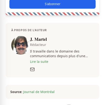
S'abonner
À PROPOS DE L'AUTEUR
J. Martel
Rédacteur
Il travaille dans le domaine des
communications depuis plus d'une
dizaine d'années, en plus d'être
Lire la suite
passionné par tout ce qui concerne les
actualités. Autant intéressé par les
fluctuations de l'économie que par les
histoires loufoques et insolites, sa
curiosité fait en sorte qu'il ne s'ennuie
jamais.
Source:
Journal de Montréal