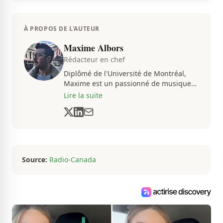
À PROPOS DE L'AUTEUR
Maxime Albors
Rédacteur en chef
Diplômé de l'Université de Montréal,
Maxime est un passionné de musique
et de basketball. Il suit de très près
Lire la suite
l'actualité pour créer quotidiennement
du contenu informatif et divertissant.
Source:
Radio-Canada