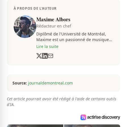
À PROPOS DE L'AUTEUR
Maxime Albors
Rédacteur en chef
Diplômé de l'Université de Montréal,
Maxime est un passionné de musique
et de basketball. Il suit de très près
Lire la suite
l'actualité pour créer quotidiennement
du contenu informatif et divertissant.
Source:
journaldemontreal.com
Cet article pourrait avoir été rédigé à l'aide de certains outils
d'IA.