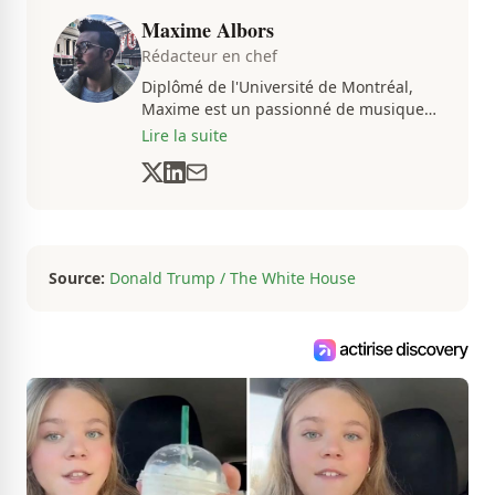
Maxime Albors
Rédacteur en chef
Diplômé de l'Université de Montréal,
Maxime est un passionné de musique
et de basketball. Il suit de très près
Lire la suite
l'actualité pour créer quotidiennement
du contenu informatif et divertissant.
Source:
Donald Trump / The White House