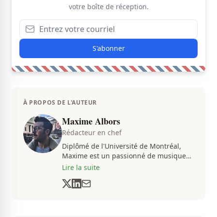
votre boîte de réception.
S'abonner
À PROPOS DE L'AUTEUR
Maxime Albors
Rédacteur en chef
Diplômé de l'Université de Montréal,
Maxime est un passionné de musique
et de basketball. Il suit de très près
Lire la suite
l'actualité pour créer quotidiennement
du contenu informatif et divertissant.