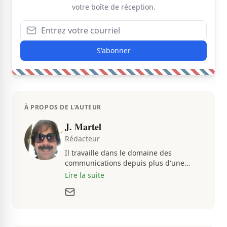
votre boîte de réception.
S'abonner
À PROPOS DE L'AUTEUR
J. Martel
Rédacteur
Il travaille dans le domaine des
communications depuis plus d'une
dizaine d'années, en plus d'être
Lire la suite
passionné par tout ce qui concerne les
actualités. Autant intéressé par les
fluctuations de l'économie que par les
histoires loufoques et insolites, sa
curiosité fait en sorte qu'il ne s'ennuie