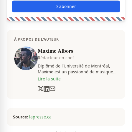
S'abonner
À PROPOS DE L'AUTEUR
Maxime Albors
Rédacteur en chef
Diplômé de l'Université de Montréal,
Maxime est un passionné de musique
et de basketball. Il suit de très près
Lire la suite
l'actualité pour créer quotidiennement
du contenu informatif et divertissant.
Source:
lapresse.ca