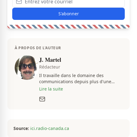
S'abonner
À PROPOS DE L'AUTEUR
J. Martel
Rédacteur
Il travaille dans le domaine des
communications depuis plus d'une
dizaine d'années, en plus d'être
Lire la suite
passionné par tout ce qui concerne les
actualités. Autant intéressé par les
fluctuations de l'économie que par les
histoires loufoques et insolites, sa
curiosité fait en sorte qu'il ne s'ennuie
jamais.
Source:
ici.radio-canada.ca