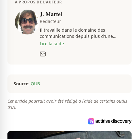
À PROPOS DE L'AUTEUR
J. Martel
Rédacteur
Il travaille dans le domaine des
communications depuis plus d'une
dizaine d'années, en plus d'être
Lire la suite
passionné par tout ce qui concerne les
actualités. Autant intéressé par les
fluctuations de l'économie que par les
histoires loufoques et insolites, sa
curiosité fait en sorte qu'il ne s'ennuie
jamais.
Source:
QUB
Cet article pourrait avoir été rédigé à l'aide de certains outils
d'IA.