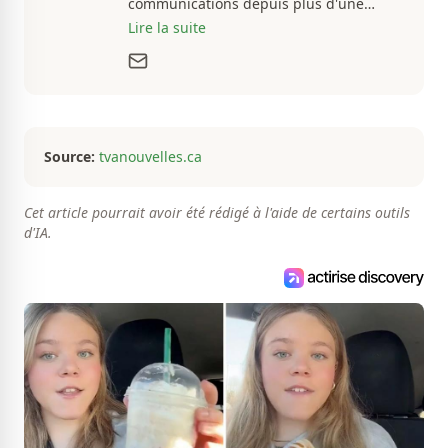
communications depuis plus d'une
dizaine d'années, en plus d'être
Lire la suite
passionné par tout ce qui concerne les
actualités. Autant intéressé par les
fluctuations de l'économie que par les
histoires loufoques et insolites, sa
curiosité fait en sorte qu'il ne s'ennuie
jamais.
Source:
tvanouvelles.ca
Cet article pourrait avoir été rédigé à l'aide de certains outils
d'IA.