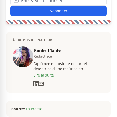
S'abonner
À PROPOS DE L'AUTEUR
Émilie Plante
Rédactrice
Diplômée en histoire de l’art et
détentrice d’une maîtrise en
muséologie, Émilie gravite dans
Lire la suite
l’univers des arts, de la culture et des
communications depuis près de deux
décennies. Son flair, son esprit
analytique et sa passion contagieuse
sont au cœur de ses projets
professionnels.
Source:
La Presse