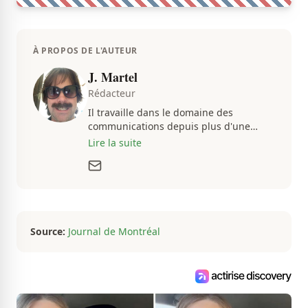
À PROPOS DE L'AUTEUR
J. Martel
Rédacteur
Il travaille dans le domaine des
communications depuis plus d'une
dizaine d'années, en plus d'être
Lire la suite
passionné par tout ce qui concerne les
actualités. Autant intéressé par les
fluctuations de l'économie que par les
histoires loufoques et insolites, sa
curiosité fait en sorte qu'il ne s'ennuie
jamais.
Source:
Journal de Montréal