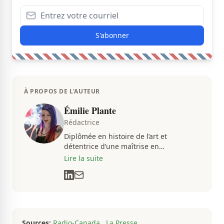
S'abonner
À PROPOS DE L'AUTEUR
Émilie Plante
Rédactrice
Diplômée en histoire de l’art et
détentrice d’une maîtrise en
muséologie, Émilie gravite dans
Lire la suite
l’univers des arts, de la culture et des
communications depuis près de deux
décennies. Son flair, son esprit
analytique et sa passion contagieuse
sont au cœur de ses projets
professionnels.
Sources:
Radio-Canada
,
La Presse