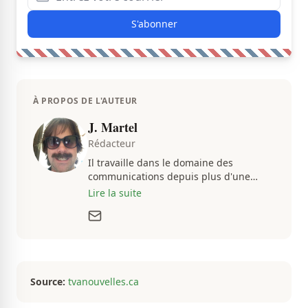
S'abonner
À PROPOS DE L'AUTEUR
J. Martel
Rédacteur
Il travaille dans le domaine des
communications depuis plus d'une
dizaine d'années, en plus d'être
Lire la suite
passionné par tout ce qui concerne les
actualités. Autant intéressé par les
fluctuations de l'économie que par les
histoires loufoques et insolites, sa
curiosité fait en sorte qu'il ne s'ennuie
jamais.
Source:
tvanouvelles.ca