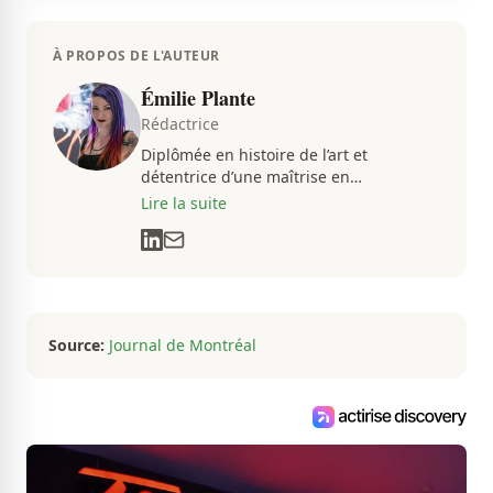
À PROPOS DE L'AUTEUR
Émilie Plante
Rédactrice
Diplômée en histoire de l’art et
détentrice d’une maîtrise en
muséologie, Émilie gravite dans
Lire la suite
l’univers des arts, de la culture et des
communications depuis près de deux
décennies. Son flair, son esprit
analytique et sa passion contagieuse
sont au cœur de ses projets
professionnels.
Source:
Journal de Montréal