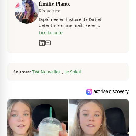
Émilie Plante
Rédactrice
Diplômée en histoire de l’art et
détentrice d’une maîtrise en
muséologie, Émilie gravite dans
Lire la suite
l’univers des arts, de la culture et des
communications depuis près de deux
décennies. Son flair, son esprit
analytique et sa passion contagieuse
sont au cœur de ses projets
professionnels.
Sources:
TVA Nouvelles
,
Le Soleil