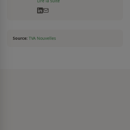
Lire la suite
l’univers des arts, de la culture et des
communications depuis près de deux
décennies. Son flair, son esprit
analytique et sa passion contagieuse
sont au cœur de ses projets
professionnels.
Source:
TVA Nouvelles