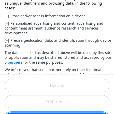
Si les consommateurs américains peuvent se
réjouir que les œufs soient maintenant plus
abordables, ils ne pourront pas espérer la
même chose pour le bœuf.
En entrevue avec CNN, Michael Swanson,
économiste agricole en chef chez Wells Fargo