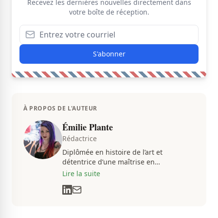
Recevez les dernières nouvelles directement dans
votre boîte de réception.
S'abonner
À PROPOS DE L'AUTEUR
Émilie Plante
Rédactrice
Diplômée en histoire de l’art et
détentrice d’une maîtrise en
muséologie, Émilie gravite dans
Lire la suite
l’univers des arts, de la culture et des
communications depuis près de deux
décennies. Son flair, son esprit
analytique et sa passion contagieuse