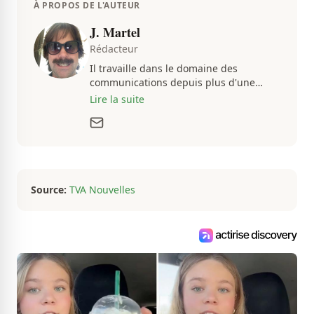
À PROPOS DE L'AUTEUR
J. Martel
Rédacteur
Il travaille dans le domaine des
communications depuis plus d'une
dizaine d'années, en plus d'être
Lire la suite
passionné par tout ce qui concerne les
actualités. Autant intéressé par les
fluctuations de l'économie que par les
histoires loufoques et insolites, sa
curiosité fait en sorte qu'il ne s'ennuie
jamais.
Source:
TVA Nouvelles