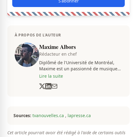
S'abonner
À PROPOS DE L'AUTEUR
Maxime Albors
Rédacteur en chef
Diplômé de l'Université de Montréal,
Maxime est un passionné de musique
et de basketball. Il suit de très près
Lire la suite
l'actualité pour créer quotidiennement
du contenu informatif et divertissant.
Sources:
tvanouvelles.ca
,
lapresse.ca
Cet article pourrait avoir été rédigé à l'aide de certains outils