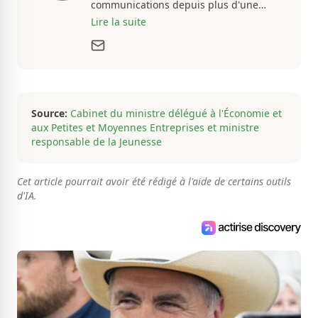
communications depuis plus d'une
dizaine d'années, en plus d'être
Lire la suite
passionné par tout ce qui concerne les
actualités. Autant intéressé par les
fluctuations de l'économie que par les
histoires loufoques et insolites, sa
curiosité fait en sorte qu'il ne s'ennuie
jamais.
Source:
Cabinet du ministre délégué à l'Économie et
aux Petites et Moyennes Entreprises et ministre
responsable de la Jeunesse
Cet article pourrait avoir été rédigé à l'aide de certains outils
d'IA.