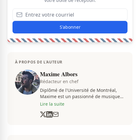
votre boîte de réception.
S'abonner
À PROPOS DE L'AUTEUR
Maxime Albors
Rédacteur en chef
Diplômé de l'Université de Montréal,
Maxime est un passionné de musique
et de basketball. Il suit de très près
Lire la suite
l'actualité pour créer quotidiennement
du contenu informatif et divertissant.