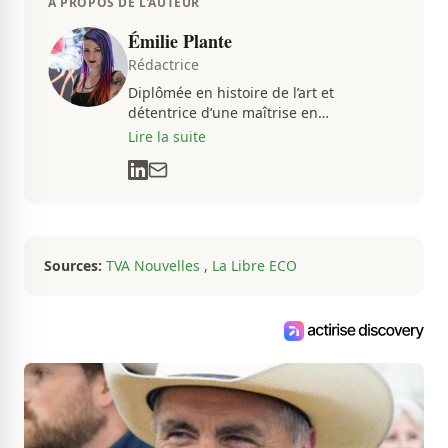
À PROPOS DE L'AUTEUR
Émilie Plante
Rédactrice
Diplômée en histoire de l’art et
détentrice d’une maîtrise en
muséologie, Émilie gravite dans
Lire la suite
l’univers des arts, de la culture et des
communications depuis près de deux
décennies. Son flair, son esprit
analytique et sa passion contagieuse
sont au cœur de ses projets
professionnels.
Sources:
TVA Nouvelles
,
La Libre ECO