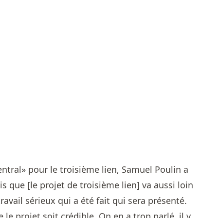
entral» pour le troisième lien, Samuel Poulin a
is que [le projet de troisième lien] va aussi loin
 travail sérieux qui a été fait qui sera présenté.
le projet soit crédible. On en a trop parlé, il y