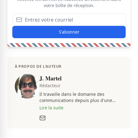
votre boîte de réception.
S'abonner
À PROPOS DE L'AUTEUR
J. Martel
Rédacteur
Il travaille dans le domaine des
communications depuis plus d'une
dizaine d'années, en plus d'être
Lire la suite
passionné par tout ce qui concerne les
actualités. Autant intéressé par les
fluctuations de l'économie que par les
histoires loufoques et insolites, sa
curiosité fait en sorte qu'il ne s'ennuie