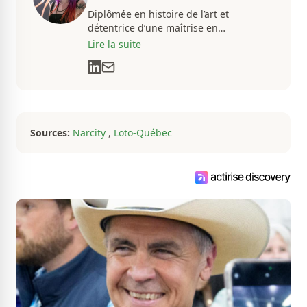
Diplômée en histoire de l’art et
détentrice d’une maîtrise en
muséologie, Émilie gravite dans
Lire la suite
l’univers des arts, de la culture et des
communications depuis près de deux
décennies. Son flair, son esprit
analytique et sa passion contagieuse
sont au cœur de ses projets
professionnels.
Sources:
Narcity
,
Loto-Québec