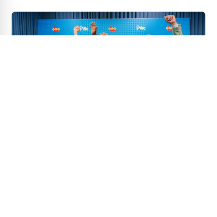
Un simple cadeau de fête des Mères
transforme la vie d'un couple qui gagne 70
millions au Lotto Max