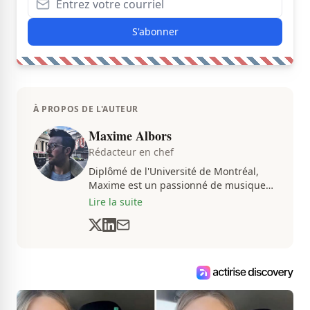
S'abonner
À PROPOS DE L'AUTEUR
Maxime Albors
Rédacteur en chef
Diplômé de l'Université de Montréal,
Maxime est un passionné de musique
et de basketball. Il suit de très près
Lire la suite
l'actualité pour créer quotidiennement
du contenu informatif et divertissant.