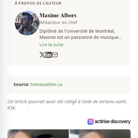
À PROPOS DE L'AUTEUR
Maxime Albors
Rédacteur en chef
Diplômé de l'Université de Montréal,
Maxime est un passionné de musique
et de basketball. Il suit de très près
Lire la suite
l'actualité pour créer quotidiennement
du contenu informatif et divertissant.
Source:
tvanouvelles.ca
Cet article pourrait avoir été rédigé à l'aide de certains outils
d'IA.