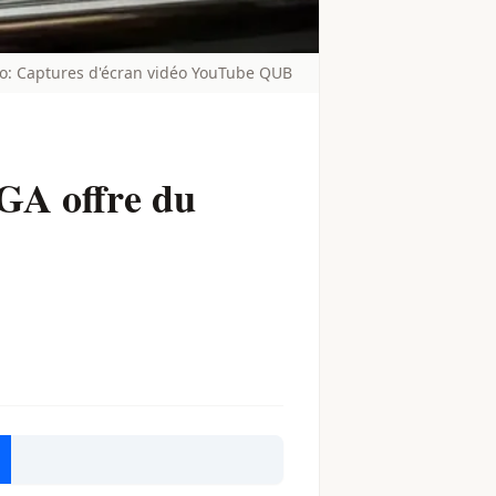
to: Captures d'écran vidéo YouTube QUB
IGA offre du