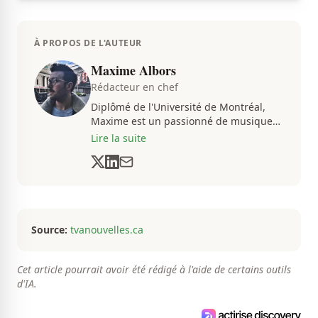
À PROPOS DE L'AUTEUR
Maxime Albors
Rédacteur en chef
Diplômé de l'Université de Montréal,
Maxime est un passionné de musique
et de basketball. Il suit de très près
Lire la suite
l'actualité pour créer quotidiennement
du contenu informatif et divertissant.
Source:
tvanouvelles.ca
Cet article pourrait avoir été rédigé à l'aide de certains outils
d'IA.